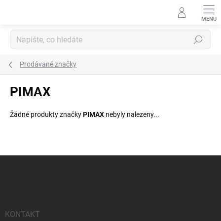
Přejít
na
obsah
Hledat
Prodávané značky
PIMAX
Žádné produkty značky
PIMAX
nebyly nalezeny...
Z
á
p
a
t
í
KONTAKT