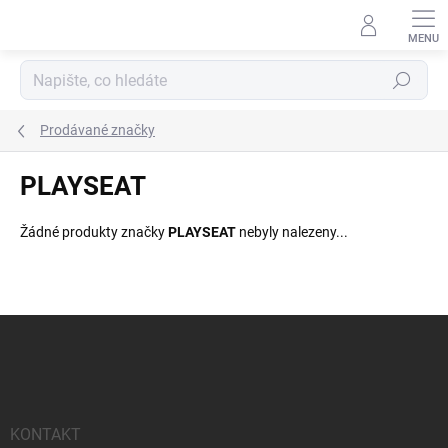
Přejít
na
obsah
Hledat
Prodávané značky
PLAYSEAT
Žádné produkty značky
PLAYSEAT
nebyly nalezeny...
Z
á
p
a
t
í
KONTAKT