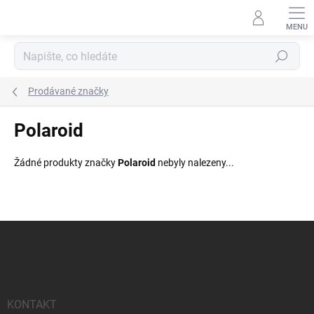
Přejít
na
obsah
Hledat
Prodávané značky
Polaroid
Žádné produkty značky
Polaroid
nebyly nalezeny...
Z
á
p
a
t
í
KONTAKT