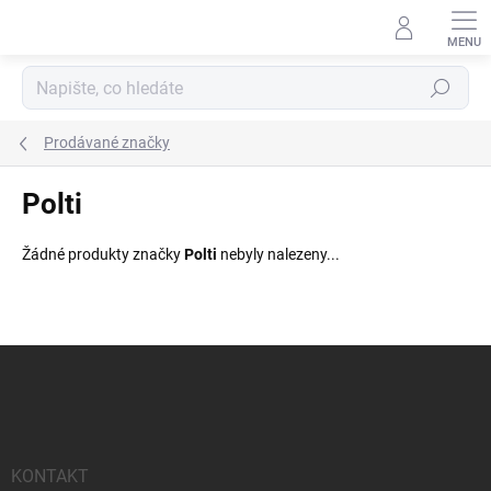
Přejít
na
obsah
Hledat
Prodávané značky
Polti
Žádné produkty značky
Polti
nebyly nalezeny...
Z
á
p
a
t
í
KONTAKT