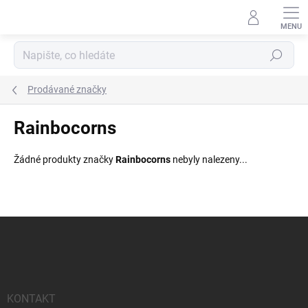
Přejít
na
obsah
Hledat
Prodávané značky
Rainbocorns
Žádné produkty značky
Rainbocorns
nebyly nalezeny...
Z
á
p
a
t
í
KONTAKT