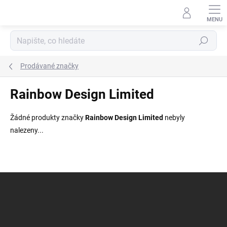
Přejít
na
obsah
Hledat
Prodávané značky
Rainbow Design Limited
Žádné produkty značky
Rainbow Design Limited
nebyly
nalezeny...
Z
á
p
a
t