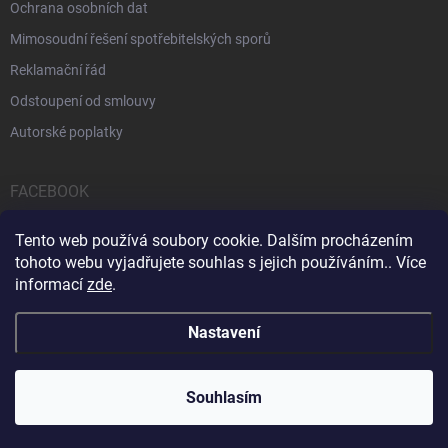
Ochrana osobních dat
Mimosoudní řešení spotřebitelských sporů
Reklamační řád
Odstoupení od smlouvy
Autorské poplatky
FACEBOOK
Tento web používá soubory cookie. Dalším procházením
tohoto webu vyjadřujete souhlas s jejich používáním.. Více
informací
zde
.
Servis počítačů a notebooků
Čištění notebooků
Kontakty
Nastavení
Copyright 2026
iPOPULAR.CZ
. Všechna práva vyhrazena.
Souhlasím
Vytvořil Shoptet