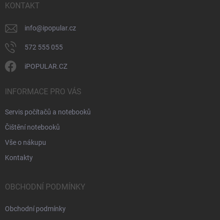
í
KONTAKT
info
@
ipopular.cz
572 555 055
iPOPULAR.CZ
INFORMACE PRO VÁS
Servis počítačů a notebooků
Čištění notebooků
Vše o nákupu
Kontakty
OBCHODNÍ PODMÍNKY
Obchodní podmínky