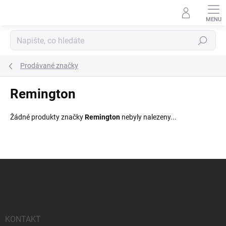
Přejít
na
obsah
Hledat
Prodávané značky
Remington
Žádné produkty značky
Remington
nebyly nalezeny...
Z
á
p
a
t
í
KONTAKT