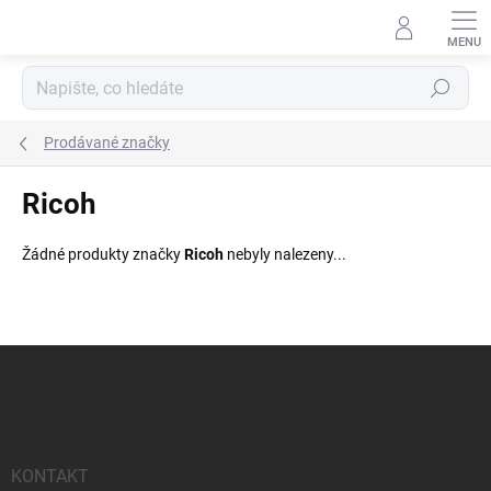
Přejít
na
obsah
Hledat
Prodávané značky
Ricoh
Žádné produkty značky
Ricoh
nebyly nalezeny...
Z
á
p
a
t
í
KONTAKT