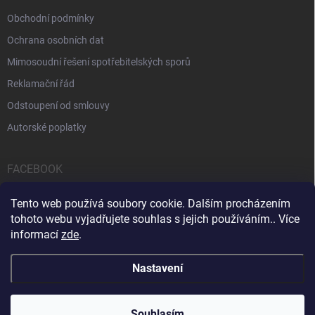
Obchodní podmínky
Ochrana osobních dat
Mimosoudní řešení spotřebitelských sporů
Reklamační řád
Odstoupení od smlouvy
Autorské poplatky
FACEBOOK
Tento web používá soubory cookie. Dalším procházením
tohoto webu vyjadřujete souhlas s jejich používáním.. Více
informací
zde
.
Servis počítačů a notebooků
Čištění notebooků
Kontakty
Nastavení
Copyright 2026
iPOPULAR.CZ
. Všechna práva vyhrazena.
Souhlasím