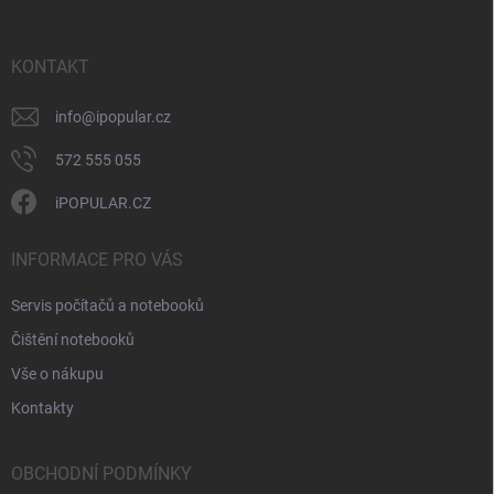
í
a
y
t
v
ý
í
KONTAKT
p
i
info
@
ipopular.cz
s
u
572 555 055
iPOPULAR.CZ
INFORMACE PRO VÁS
Servis počítačů a notebooků
Čištění notebooků
Vše o nákupu
Kontakty
OBCHODNÍ PODMÍNKY