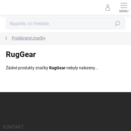
Přejít
na
obsah
Hledat
Prodávané značky
RugGear
Žádné produkty značky
RugGear
nebyly nalezeny...
Z
á
p
a
t
í
KONTAKT