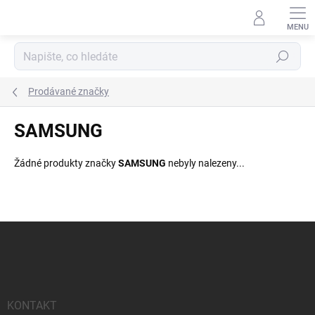
Přejít
na
obsah
Hledat
Prodávané značky
SAMSUNG
Žádné produkty značky
SAMSUNG
nebyly nalezeny...
Z
á
p
a
t
í
KONTAKT