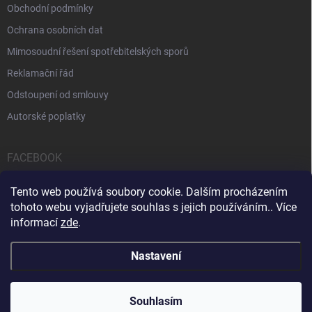
Obchodní podmínky
Ochrana osobních dat
Mimosoudní řešení spotřebitelských sporů
Reklamační řád
Odstoupení od smlouvy
Autorské poplatky
FACEBOOK
Tento web používá soubory cookie. Dalším procházením
tohoto webu vyjadřujete souhlas s jejich používáním.. Více
informací
zde
.
Servis počítačů a notebooků
Čištění notebooků
Kontakty
Nastavení
Copyright 2026
iPOPULAR.CZ
. Všechna práva vyhrazena.
Souhlasím