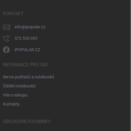
a
r
t
v
í
KONTAKT
k
y
v
info
@
ipopular.cz
ý
p
572 555 055
i
s
iPOPULAR.CZ
u
INFORMACE PRO VÁS
Servis počítačů a notebooků
Čištění notebooků
Vše o nákupu
Kontakty
OBCHODNÍ PODMÍNKY