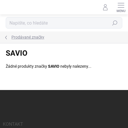
Přejít
na
obsah
Hledat
Prodávané značky
SAVIO
Žádné produkty značky
SAVIO
nebyly nalezeny...
Z
á
p
a
t
í
KONTAKT