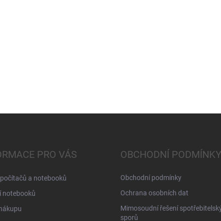
ORMACE PRO VÁS
OBCHODNÍ PODMÍNK
Obchodní podmínky
 počítačů a notebooků
Ochrana osobních dat
í notebooků
Mimosoudní řešení spotřebitelsk
 nákupu
sporů