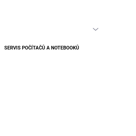
PRÁZDNÝ KOŠÍK
NÁKUPNÍ
KOŠÍK
SERVIS POČÍTAČŮ A NOTEBOOKŮ