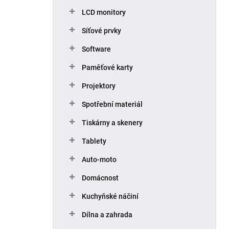
p
LCD monitory
a
n
Síťové prvky
e
Software
l
Paměťové karty
Projektory
Spotřební materiál
Tiskárny a skenery
Tablety
Auto-moto
Domácnost
Kuchyňské náčiní
Dílna a zahrada