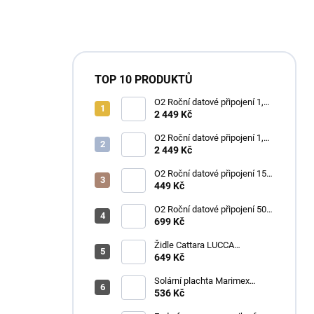
TOP 10 PRODUKTŮ
O2 Roční datové připojení 1,2
TB
2 449 Kč
O2 Roční datové připojení 1,2
TB
2 449 Kč
O2 Roční datové připojení 15
GB
449 Kč
O2 Roční datové připojení 50
GB
699 Kč
Židle Cattara LUCCA
kempingová skládací modrá
649 Kč
Solární plachta Marimex
průměr 3,6 m černá
536 Kč