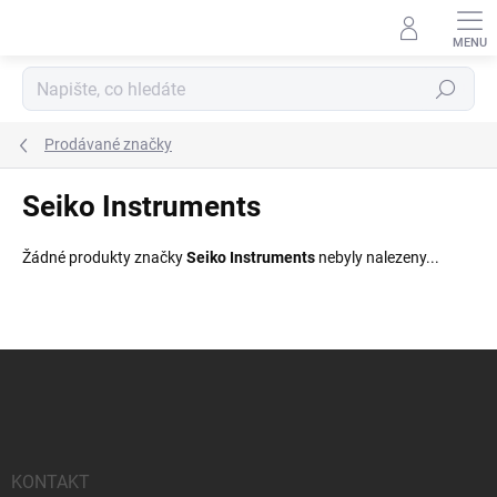
Přejít
na
obsah
Hledat
Prodávané značky
Seiko Instruments
Žádné produkty značky
Seiko Instruments
nebyly nalezeny...
Z
á
p
a
t
í
KONTAKT