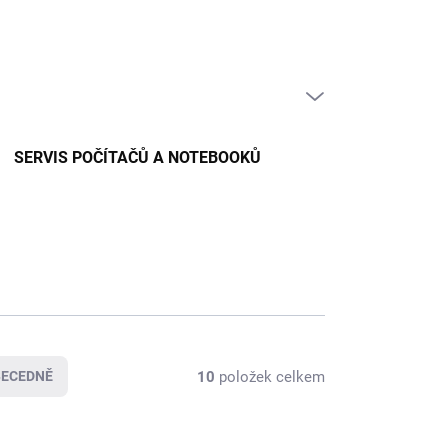
PRÁZDNÝ KOŠÍK
NÁKUPNÍ
KOŠÍK
SERVIS POČÍTAČŮ A NOTEBOOKŮ
10
položek celkem
BECEDNĚ