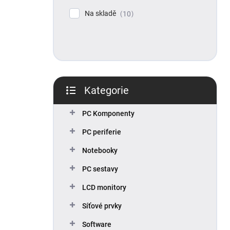
p
Na skladě
10
a
n
e
l
Kategorie
Přeskočit
kategorie
PC Komponenty
PC periferie
Notebooky
PC sestavy
LCD monitory
Síťové prvky
Software