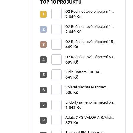
TOP 10 PRODUKTŮ
O2 Roční datové připojení 1,2
TB
2 449 Kč
O2 Roční datové připojení 1,2
TB
2 449 Kč
O2 Roční datové připojení 15
GB
449 Kč
O2 Roční datové připojení 50
GB
699 Kč
Židle Cattara LUCCA
kempingová skládací modrá
649 Kč
Solární plachta Marimex
průměr 3,6 m černá
536 Kč
Endorfy rameno na mikrofon
Broadcast Low Profile Boom
1 343 Kč
Arm / 360st. rotace / kulová
hlava / černý
Adata XPG VALOR AIR/Midi
Tower/Transpar./Černá
827 Kč
Filament PM RubberJet