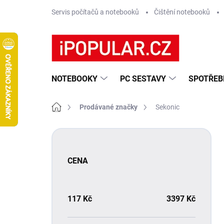
Přejít
Servis počítačů a notebooků
Čištění notebooků
na
obsah
NOTEBOOKY
PC SESTAVY
SPOTŘEB
Domů
Prodávané značky
Sekonic
P
o
s
CENA
t
r
a
n
117
Kč
3397
Kč
n
í