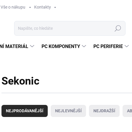
Vše o nákupu
Kontakty
Hledat
NÍ MATERIÁL
PC KOMPONENTY
PC PERIFERIE
Sekonic
Ř
a
NEJPRODÁVANĚJŠÍ
NEJLEVNĚJŠÍ
NEJDRAŽŠÍ
A
z
e
n
V