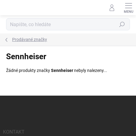
Přejít
na
obsah
Hledat
Prodávané značky
Sennheiser
Žádné produkty značky
Sennheiser
nebyly nalezeny...
Z
á
p
a
t
í
KONTAKT