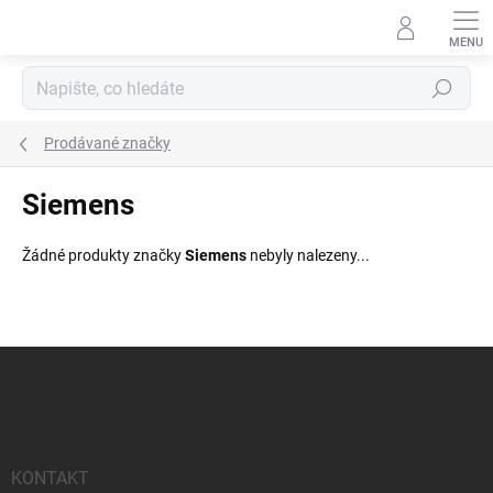
Přejít
na
obsah
Hledat
Prodávané značky
Siemens
Žádné produkty značky
Siemens
nebyly nalezeny...
Z
á
p
a
t
í
KONTAKT