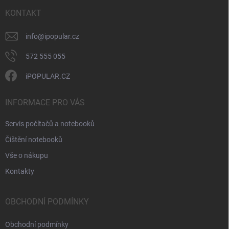
t
v
ý
í
KONTAKT
p
i
info
@
ipopular.cz
s
u
572 555 055
iPOPULAR.CZ
INFORMACE PRO VÁS
Servis počítačů a notebooků
Čištění notebooků
Vše o nákupu
Kontakty
OBCHODNÍ PODMÍNKY
Obchodní podmínky