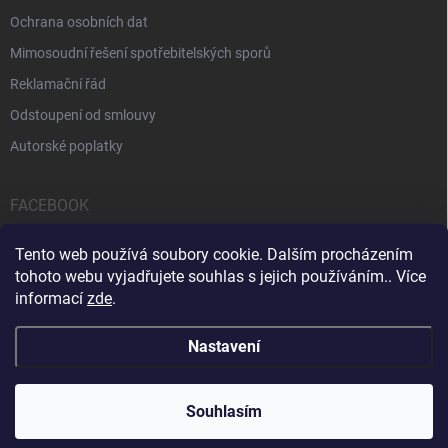
Ochrana osobních dat
Mimosoudní řešení spotřebitelských sporů
Reklamační řád
Odstoupení od smlouvy
Autorské poplatky
FACEBOOK
Tento web používá soubory cookie. Dalším procházením
tohoto webu vyjadřujete souhlas s jejich používáním.. Více
informací
zde
.
Servis počítačů a notebooků
Čištění notebooků
Kontakty
Nastavení
Copyright 2026
iPOPULAR.CZ
. Všechna práva vyhrazena.
Souhlasím
Vytvořil Shoptet