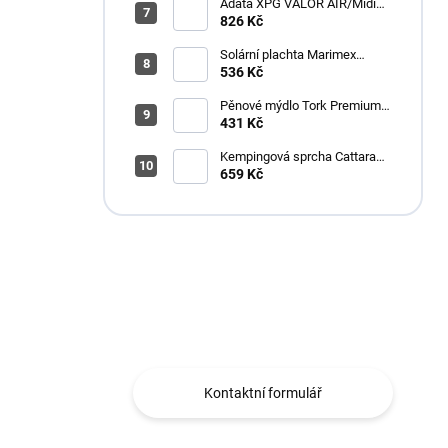
Adata XPG VALOR AIR/Midi
Tower/Transpar./Černá
826 Kč
Solární plachta Marimex
průměr 3,6 m černá
536 Kč
Pěnové mýdlo Tork Premium
Antimikrobiální 1l S4
431 Kč
Kempingová sprcha Cattara
AKU
659 Kč
Máte otázku?
Obráťte se na nás.
Kontaktní formulář