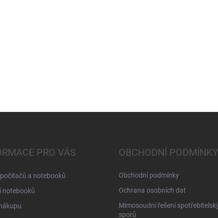
ORMACE PRO VÁS
OBCHODNÍ PODMÍNK
Obchodní podmínky
 počítačů a notebooků
Ochrana osobních dat
í notebooků
Mimosoudní řešení spotřebitelsk
 nákupu
sporů