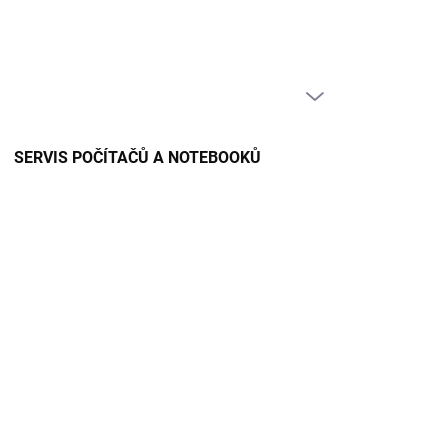
PRÁZDNÝ KOŠÍK
NÁKUPNÍ
KOŠÍK
SERVIS POČÍTAČŮ A NOTEBOOKŮ