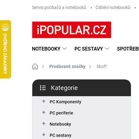
Přejít
Servis počítačů a notebooků
Čištění notebooků
na
obsah
NOTEBOOKY
PC SESTAVY
SPOTŘEB
Domů
Prodávané značky
Skoff
P
Kategorie
o
Přeskočit
s
kategorie
t
PC Komponenty
r
PC periferie
a
n
Notebooky
n
PC sestavy
í