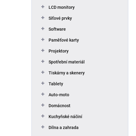
p
LCD monitory
a
n
Síťové prvky
e
Software
l
Paměťové karty
Projektory
Spotřební materiál
Tiskárny a skenery
Tablety
Auto-moto
Domácnost
Kuchyňské náčiní
Dílna a zahrada