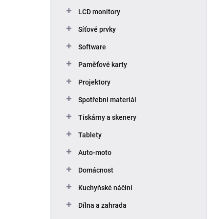
p
LCD monitory
a
n
Síťové prvky
e
Software
l
Paměťové karty
Projektory
Spotřební materiál
Tiskárny a skenery
Tablety
Auto-moto
Domácnost
Kuchyňské náčiní
Dílna a zahrada