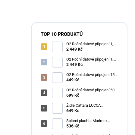
TOP 10 PRODUKTŮ
O2 Roční datové připojení 1,2
TB
2 449 Kč
O2 Roční datové připojení 1,2
TB
2 449 Kč
O2 Roční datové připojení 15
GB
449 Kč
O2 Roční datové připojení 50
GB
699 Kč
Židle Cattara LUCCA
kempingová skládací modrá
649 Kč
Solární plachta Marimex
průměr 3,6 m černá
536 Kč