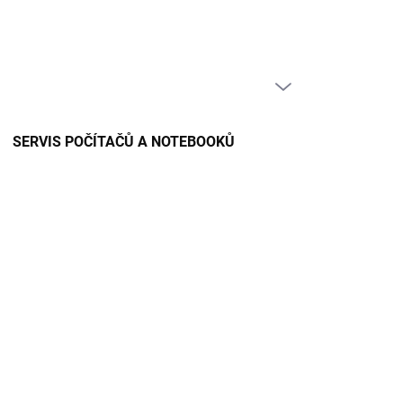
PRÁZDNÝ KOŠÍK
NÁKUPNÍ
KOŠÍK
SERVIS POČÍTAČŮ A NOTEBOOKŮ