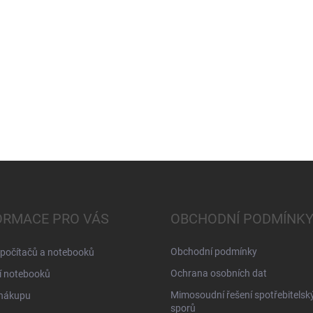
ORMACE PRO VÁS
OBCHODNÍ PODMÍNK
Obchodní podmínky
 počítačů a notebooků
Ochrana osobních dat
í notebooků
Mimosoudní řešení spotřebitelsk
 nákupu
sporů