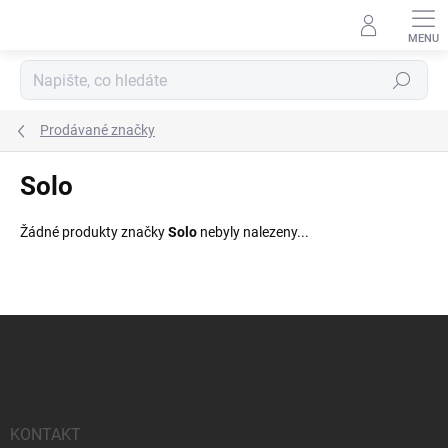
Přejít
na
obsah
Hledat
Prodávané značky
Solo
Žádné produkty značky
Solo
nebyly nalezeny...
Z
á
p
a
t
í
KONTAKT