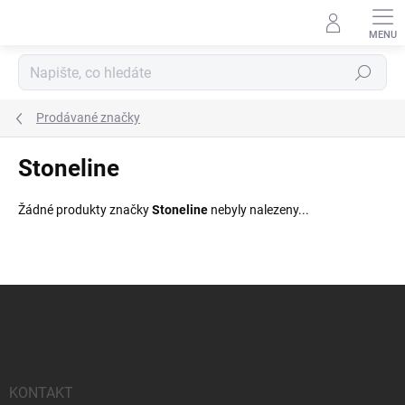
Přejít
na
obsah
Hledat
Prodávané značky
Stoneline
Žádné produkty značky
Stoneline
nebyly nalezeny...
Z
á
p
a
t
í
KONTAKT