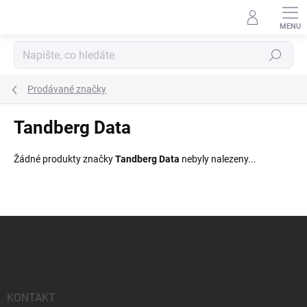
Přejít
na
obsah
Hledat
Prodávané značky
Tandberg Data
Žádné produkty značky
Tandberg Data
nebyly nalezeny...
Z
á
p
a
t
í
KONTAKT