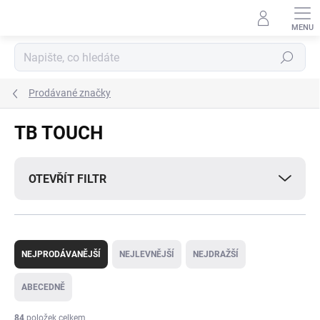
Přejít
na
obsah
Hledat
Prodávané značky
TB TOUCH
OTEVŘÍT FILTR
Ř
a
NEJPRODÁVANĚJŠÍ
NEJLEVNĚJŠÍ
NEJDRAŽŠÍ
z
e
ABECEDNĚ
n
í
84
položek celkem