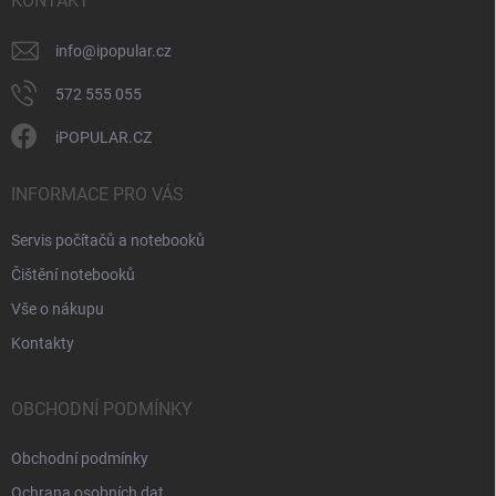
í
KONTAKT
p
i
info
@
ipopular.cz
s
u
572 555 055
iPOPULAR.CZ
INFORMACE PRO VÁS
Servis počítačů a notebooků
Čištění notebooků
Vše o nákupu
Kontakty
OBCHODNÍ PODMÍNKY
Obchodní podmínky
Ochrana osobních dat