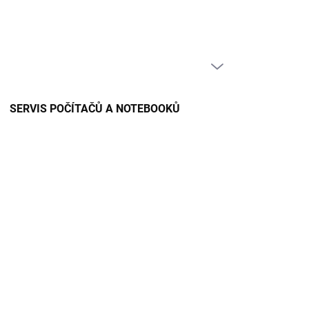
PRÁZDNÝ KOŠÍK
NÁKUPNÍ
KOŠÍK
SERVIS POČÍTAČŮ A NOTEBOOKŮ