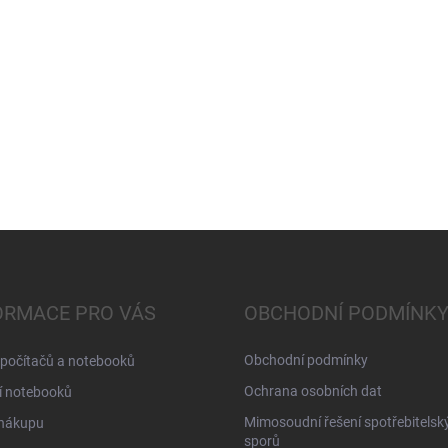
ORMACE PRO VÁS
OBCHODNÍ PODMÍNK
Obchodní podmínky
 počítačů a notebooků
Ochrana osobních dat
í notebooků
Mimosoudní řešení spotřebitelsk
 nákupu
sporů