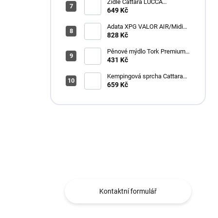
narážení kabelů KESB6NPPPX
Židle Cattara LUCCA
kempingová skládací modrá
649 Kč
Adata XPG VALOR AIR/Midi
Tower/Transpar./Černá
828 Kč
Pěnové mýdlo Tork Premium
Antimikrobiální 1l S4
431 Kč
Kempingová sprcha Cattara
AKU
659 Kč
Máte otázku?
Obráťte se na nás.
Kontaktní formulář