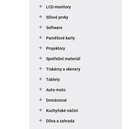
p
LCD monitory
a
n
Síťové prvky
e
Software
l
Paměťové karty
Projektory
Spotřební materiál
Tiskárny a skenery
Tablety
Auto-moto
Domácnost
Kuchyňské náčiní
Dílna a zahrada