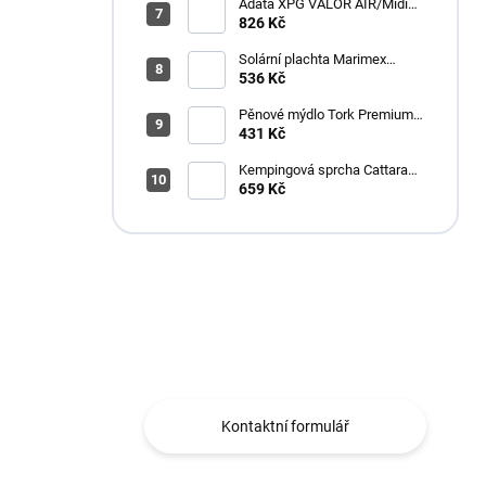
Adata XPG VALOR AIR/Midi
Tower/Transpar./Černá
826 Kč
Solární plachta Marimex
průměr 3,6 m černá
536 Kč
Pěnové mýdlo Tork Premium
Antimikrobiální 1l S4
431 Kč
Kempingová sprcha Cattara
AKU
659 Kč
Máte otázku?
Obráťte se na nás.
Kontaktní formulář