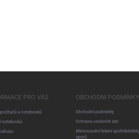
ORMACE PRO VÁS
OBCHODNÍ PODMÍNK
Obchodní podmínky
 počítačů a notebooků
Ochrana osobních dat
í notebooků
Mimosoudní řešení spotřebitelsk
 nákupu
sporů