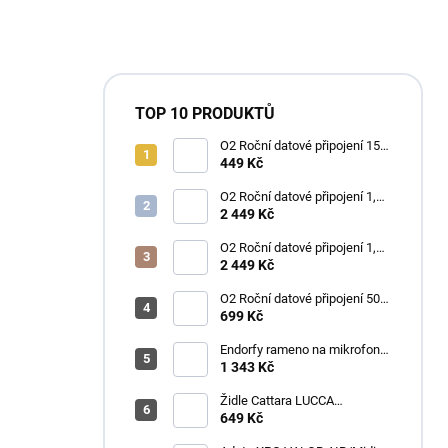
TOP 10 PRODUKTŮ
O2 Roční datové připojení 15
GB
449 Kč
O2 Roční datové připojení 1,2
TB
2 449 Kč
O2 Roční datové připojení 1,2
TB
2 449 Kč
O2 Roční datové připojení 50
GB
699 Kč
Endorfy rameno na mikrofon
Broadcast Low Profile Boom
1 343 Kč
Arm / 360st. rotace / kulová
hlava / černý
Židle Cattara LUCCA
kempingová skládací modrá
649 Kč