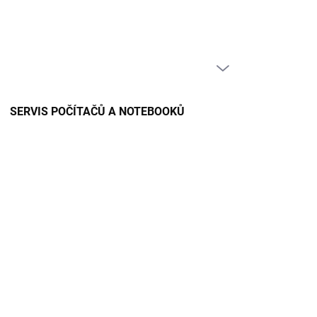
PRÁZDNÝ KOŠÍK
NÁKUPNÍ
KOŠÍK
SERVIS POČÍTAČŮ A NOTEBOOKŮ