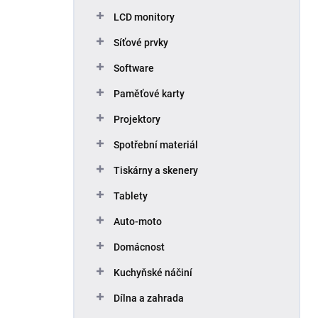
p
LCD monitory
a
n
Síťové prvky
e
Software
l
Paměťové karty
Projektory
Spotřební materiál
Tiskárny a skenery
Tablety
Auto-moto
Domácnost
Kuchyňské náčiní
Dílna a zahrada