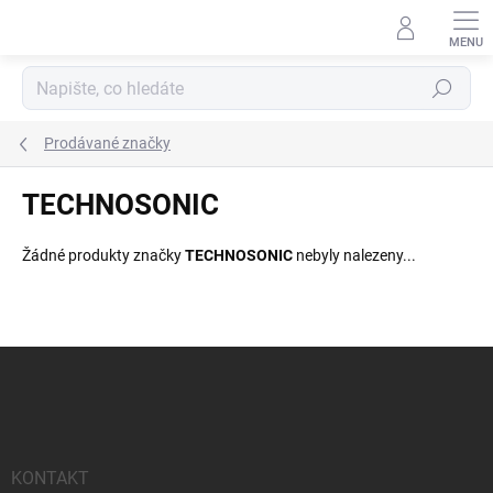
Přejít
na
obsah
Hledat
Prodávané značky
TECHNOSONIC
Žádné produkty značky
TECHNOSONIC
nebyly nalezeny...
Z
á
p
a
t
í
KONTAKT