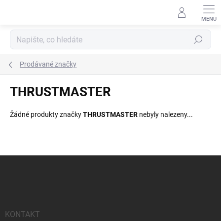
Přejít
na
obsah
Hledat
Prodávané značky
THRUSTMASTER
Žádné produkty značky
THRUSTMASTER
nebyly nalezeny...
Z
á
p
a
t
í
KONTAKT