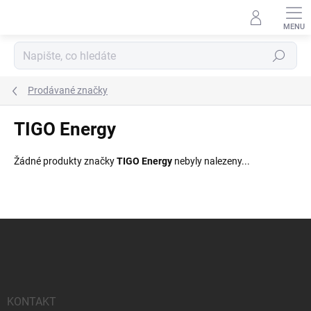
Přejít
na
obsah
Hledat
Prodávané značky
TIGO Energy
Žádné produkty značky
TIGO Energy
nebyly nalezeny...
Z
á
p
a
t
í
KONTAKT