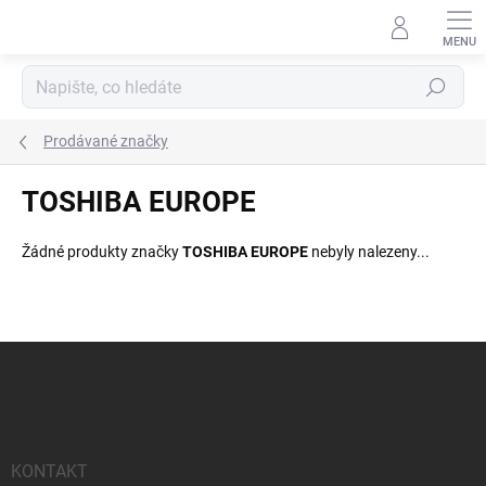
Přejít
na
obsah
Hledat
Prodávané značky
TOSHIBA EUROPE
Žádné produkty značky
TOSHIBA EUROPE
nebyly nalezeny...
Z
á
p
a
t
í
KONTAKT