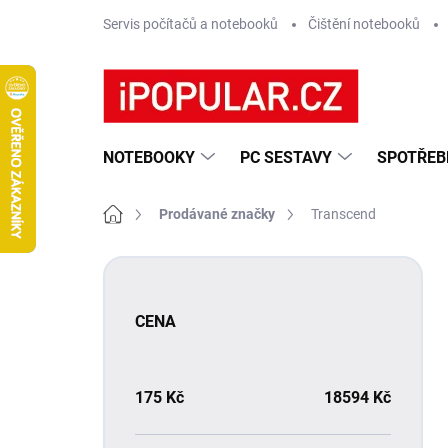
Přejít
Servis počítačů a notebooků
Čištění notebooků
na
obsah
NOTEBOOKY
PC SESTAVY
SPOTŘEB
Domů
Prodávané značky
Transcend
P
o
s
CENA
t
r
a
n
175
Kč
18594
Kč
n
í