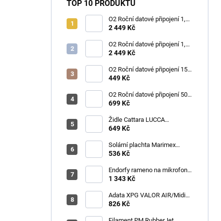
TOP 10 PRODUKTŮ
O2 Roční datové připojení 1,2
TB
2 449 Kč
O2 Roční datové připojení 1,2
TB
2 449 Kč
O2 Roční datové připojení 15
GB
449 Kč
O2 Roční datové připojení 50
GB
699 Kč
Židle Cattara LUCCA
kempingová skládací modrá
649 Kč
Solární plachta Marimex
průměr 3,6 m černá
536 Kč
Endorfy rameno na mikrofon
Broadcast Low Profile Boom
1 343 Kč
Arm / 360st. rotace / kulová
hlava / černý
Adata XPG VALOR AIR/Midi
Tower/Transpar./Černá
826 Kč
Filament PM RubberJet