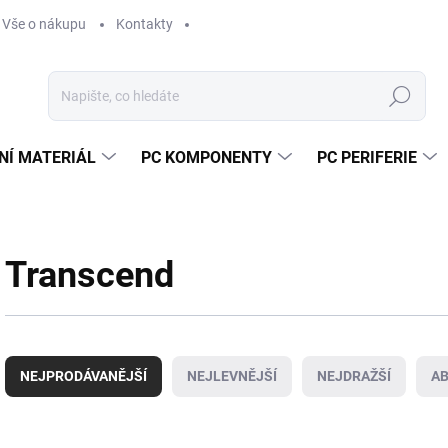
Vše o nákupu
Kontakty
Hledat
NÍ MATERIÁL
PC KOMPONENTY
PC PERIFERIE
Transcend
Ř
a
NEJPRODÁVANĚJŠÍ
NEJLEVNĚJŠÍ
NEJDRAŽŠÍ
A
z
e
n
V