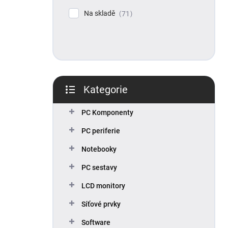
p
Na skladě
71
a
n
e
l
Kategorie
Přeskočit
kategorie
PC Komponenty
PC periferie
Notebooky
PC sestavy
LCD monitory
Síťové prvky
Software