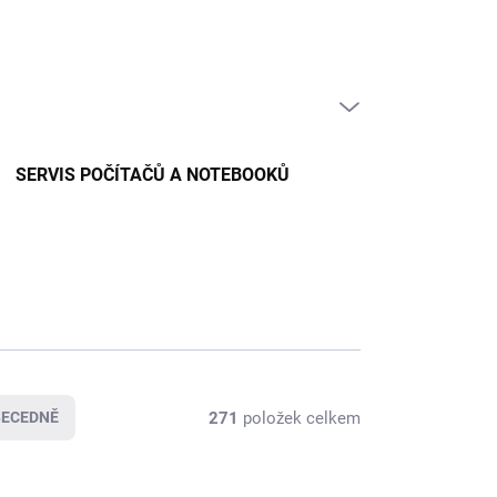
PRÁZDNÝ KOŠÍK
NÁKUPNÍ
KOŠÍK
SERVIS POČÍTAČŮ A NOTEBOOKŮ
271
položek celkem
BECEDNĚ