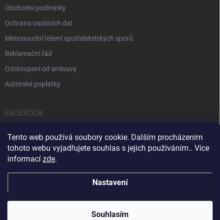
Obchodní podmínky
Ochrana osobních dat
Mimosoudní řešení spotřebitelských sporů
Reklamační řád
Odstoupení od smlouvy
Autorské poplatky
FACEBOOK
Tento web používá soubory cookie. Dalším procházením
tohoto webu vyjadřujete souhlas s jejich používáním.. Více
informací
zde
.
Servis počítačů a notebooků
Čištění notebooků
Kontakty
Nastavení
Copyright 2026
iPOPULAR.CZ
. Všechna práva vyhrazena.
Souhlasím