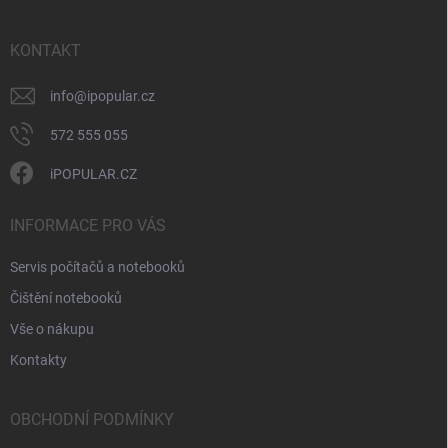
í
a
y
t
v
ý
í
KONTAKT
p
i
info
@
ipopular.cz
s
u
572 555 055
iPOPULAR.CZ
INFORMACE PRO VÁS
Servis počítačů a notebooků
Čištění notebooků
Vše o nákupu
Kontakty
OBCHODNÍ PODMÍNKY