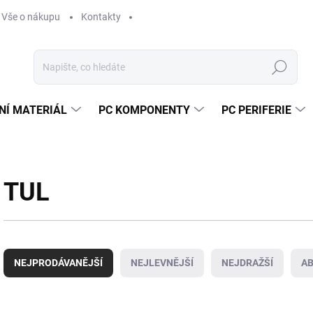
Vše o nákupu
Kontakty
Hledat
NÍ MATERIÁL
PC KOMPONENTY
PC PERIFERIE
TUL
Ř
a
NEJPRODÁVANĚJŠÍ
NEJLEVNĚJŠÍ
NEJDRAŽŠÍ
A
z
e
n
V