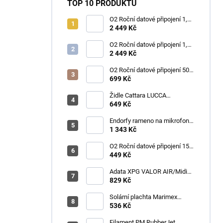
TOP 10 PRODUKTŮ
O2 Roční datové připojení 1,2
TB
2 449 Kč
O2 Roční datové připojení 1,2
TB
2 449 Kč
O2 Roční datové připojení 50
GB
699 Kč
Židle Cattara LUCCA
kempingová skládací modrá
649 Kč
Endorfy rameno na mikrofon
Broadcast Low Profile Boom
1 343 Kč
Arm / 360st. rotace / kulová
hlava / černý
O2 Roční datové připojení 15
GB
449 Kč
Adata XPG VALOR AIR/Midi
Tower/Transpar./Černá
829 Kč
Solární plachta Marimex
průměr 3,6 m černá
536 Kč
Filament PM RubberJet