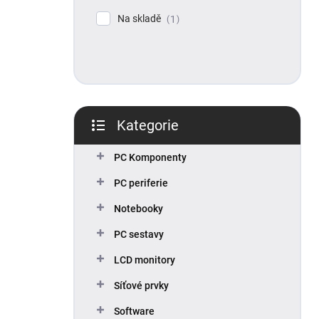
p
Na skladě
1
a
n
e
l
Kategorie
Přeskočit
kategorie
PC Komponenty
PC periferie
Notebooky
PC sestavy
LCD monitory
Síťové prvky
Software