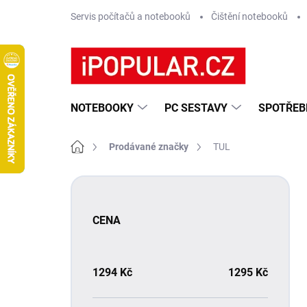
Přejít
Servis počítačů a notebooků
Čištění notebooků
na
obsah
NOTEBOOKY
PC SESTAVY
SPOTŘEB
Domů
Prodávané značky
TUL
P
o
s
CENA
t
r
a
n
1294
Kč
1295
Kč
n
í