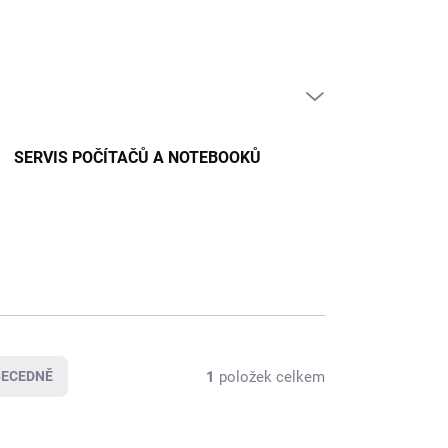
PRÁZDNÝ KOŠÍK
NÁKUPNÍ
KOŠÍK
SERVIS POČÍTAČŮ A NOTEBOOKŮ
1
položek celkem
BECEDNĚ