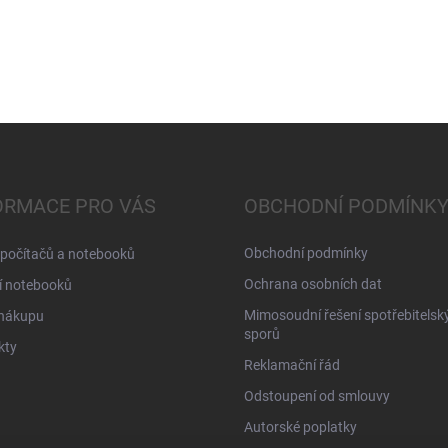
ORMACE PRO VÁS
OBCHODNÍ PODMÍNK
Obchodní podmínky
 počítačů a notebooků
Ochrana osobních dat
í notebooků
Mimosoudní řešení spotřebitelsk
 nákupu
sporů
kty
Reklamační řád
Odstoupení od smlouvy
Autorské poplatky