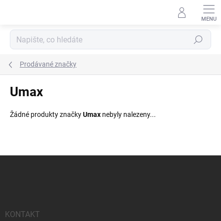
Přejít
na
obsah
Hledat
Prodávané značky
Umax
Žádné produkty značky
Umax
nebyly nalezeny...
Z
á
p
a
t
í
KONTAKT