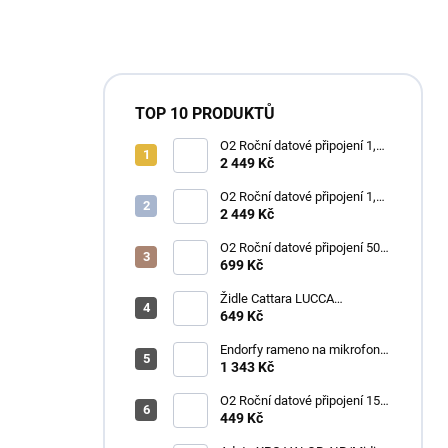
TOP 10 PRODUKTŮ
O2 Roční datové připojení 1,2
TB
2 449 Kč
O2 Roční datové připojení 1,2
TB
2 449 Kč
O2 Roční datové připojení 50
GB
699 Kč
Židle Cattara LUCCA
kempingová skládací modrá
649 Kč
Endorfy rameno na mikrofon
Broadcast Low Profile Boom
1 343 Kč
Arm / 360st. rotace / kulová
hlava / černý
O2 Roční datové připojení 15
GB
449 Kč