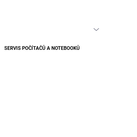
PRÁZDNÝ KOŠÍK
NÁKUPNÍ
KOŠÍK
SERVIS POČÍTAČŮ A NOTEBOOKŮ