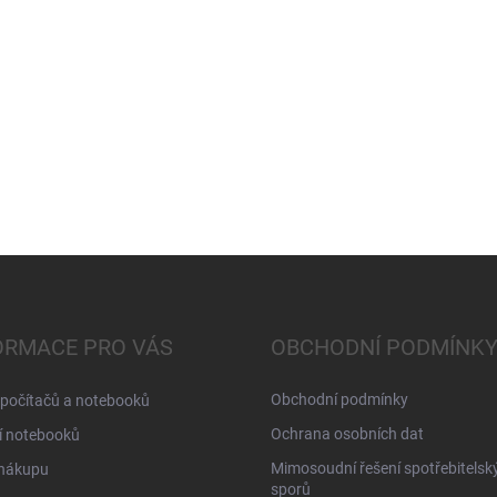
ORMACE PRO VÁS
OBCHODNÍ PODMÍNK
Obchodní podmínky
 počítačů a notebooků
Ochrana osobních dat
í notebooků
Mimosoudní řešení spotřebitelsk
 nákupu
sporů