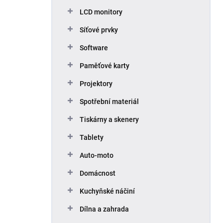
p
LCD monitory
a
n
Síťové prvky
e
Software
l
Paměťové karty
Projektory
Spotřební materiál
Tiskárny a skenery
Tablety
Auto-moto
Domácnost
Kuchyňské náčiní
Dílna a zahrada