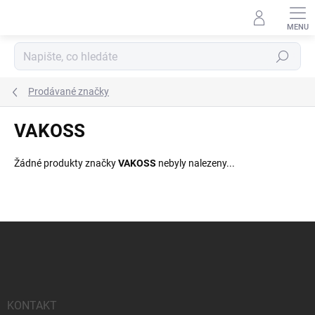
Přejít
na
obsah
Hledat
Prodávané značky
VAKOSS
Žádné produkty značky
VAKOSS
nebyly nalezeny...
Z
á
p
a
t
í
KONTAKT