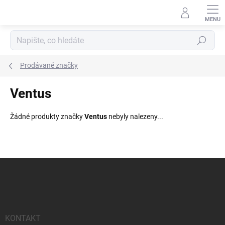
Přejít
na
obsah
Hledat
Prodávané značky
Ventus
Žádné produkty značky
Ventus
nebyly nalezeny...
Z
á
p
a
t
í
KONTAKT