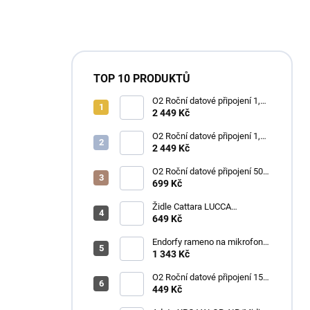
TOP 10 PRODUKTŮ
O2 Roční datové připojení 1,2
TB
2 449 Kč
O2 Roční datové připojení 1,2
TB
2 449 Kč
O2 Roční datové připojení 50
GB
699 Kč
Židle Cattara LUCCA
kempingová skládací modrá
649 Kč
Endorfy rameno na mikrofon
Broadcast Low Profile Boom
1 343 Kč
Arm / 360st. rotace / kulová
hlava / černý
O2 Roční datové připojení 15
GB
449 Kč