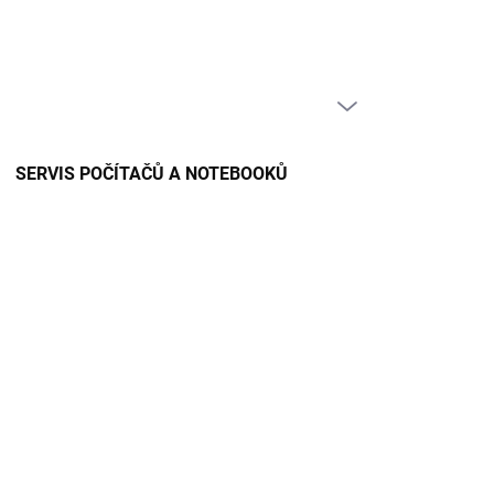
PRÁZDNÝ KOŠÍK
NÁKUPNÍ
KOŠÍK
SERVIS POČÍTAČŮ A NOTEBOOKŮ