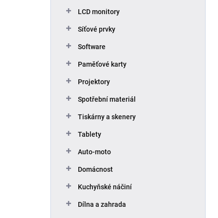
p
LCD monitory
a
n
Síťové prvky
e
Software
l
Paměťové karty
Projektory
Spotřební materiál
Tiskárny a skenery
Tablety
Auto-moto
Domácnost
Kuchyňské náčiní
Dílna a zahrada