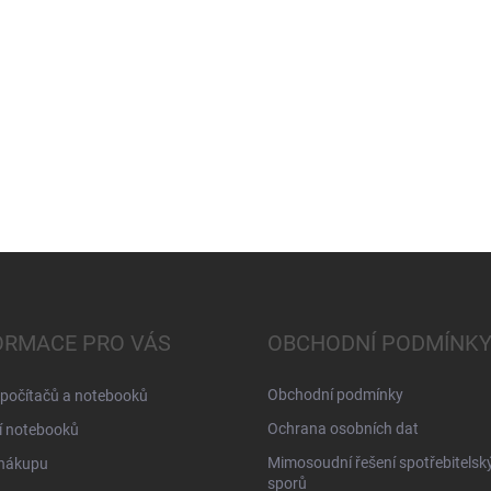
ORMACE PRO VÁS
OBCHODNÍ PODMÍNK
Obchodní podmínky
 počítačů a notebooků
Ochrana osobních dat
í notebooků
Mimosoudní řešení spotřebitelsk
 nákupu
sporů