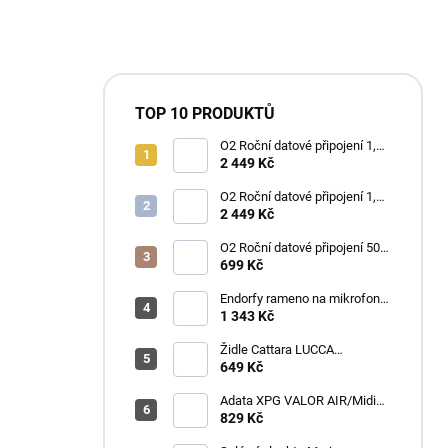
TOP 10 PRODUKTŮ
O2 Roční datové připojení 1,2
TB
2 449 Kč
O2 Roční datové připojení 1,2
TB
2 449 Kč
O2 Roční datové připojení 50
GB
699 Kč
Endorfy rameno na mikrofon
Broadcast Low Profile Boom
1 343 Kč
Arm / 360st. rotace / kulová
hlava / černý
Židle Cattara LUCCA
kempingová skládací modrá
649 Kč
Adata XPG VALOR AIR/Midi
Tower/Transpar./Černá
829 Kč