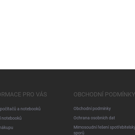
ORMACE PRO VÁS
OBCHODNÍ PODMÍNK
Obchodní podmínky
 počítačů a notebooků
Ochrana osobních dat
í notebooků
Mimosoudní řešení spotřebitelsk
 nákupu
sporů