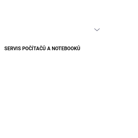
PRÁZDNÝ KOŠÍK
NÁKUPNÍ
KOŠÍK
SERVIS POČÍTAČŮ A NOTEBOOKŮ