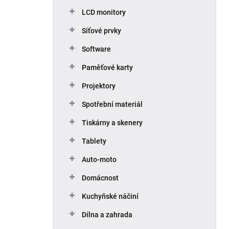
p
LCD monitory
a
n
Síťové prvky
e
Software
l
Paměťové karty
Projektory
Spotřební materiál
Tiskárny a skenery
Tablety
Auto-moto
Domácnost
Kuchyňské náčiní
Dílna a zahrada