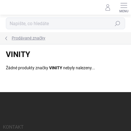
Přejít
na
obsah
Hledat
Prodávané značky
VINITY
Žádné produkty značky
VINITY
nebyly nalezeny...
Z
á
p
a
t
í
KONTAKT