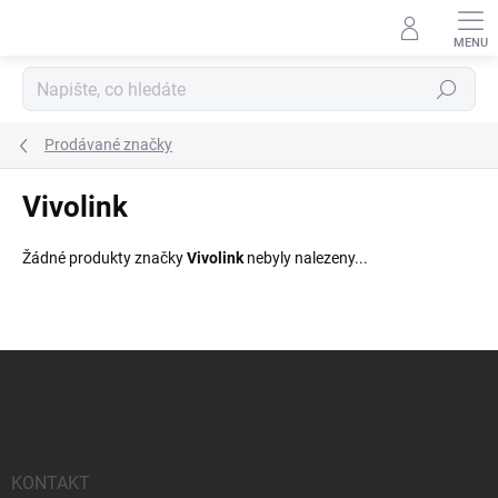
Přejít
na
obsah
Hledat
Prodávané značky
Vivolink
Žádné produkty značky
Vivolink
nebyly nalezeny...
Z
á
p
a
t
í
KONTAKT