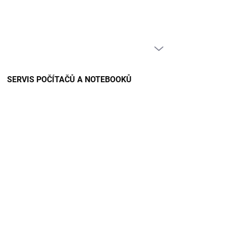
PRÁZDNÝ KOŠÍK
NÁKUPNÍ
KOŠÍK
SERVIS POČÍTAČŮ A NOTEBOOKŮ