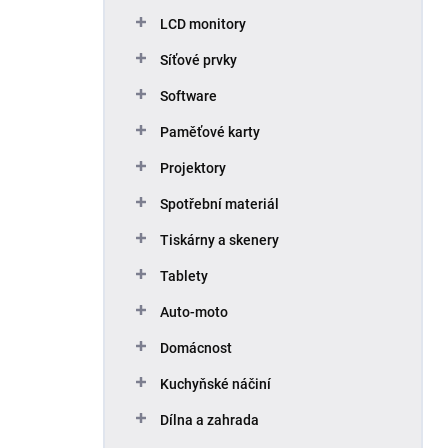
p
LCD monitory
a
n
Síťové prvky
e
Software
l
Paměťové karty
Projektory
Spotřební materiál
Tiskárny a skenery
Tablety
Auto-moto
Domácnost
Kuchyňské náčiní
Dílna a zahrada