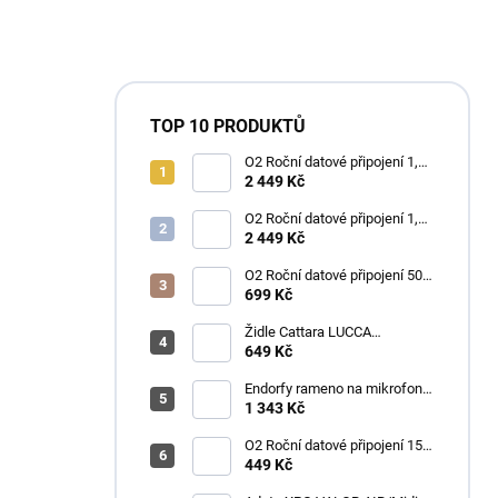
TOP 10 PRODUKTŮ
O2 Roční datové připojení 1,2
TB
2 449 Kč
O2 Roční datové připojení 1,2
TB
2 449 Kč
O2 Roční datové připojení 50
GB
699 Kč
Židle Cattara LUCCA
kempingová skládací modrá
649 Kč
Endorfy rameno na mikrofon
Broadcast Low Profile Boom
1 343 Kč
Arm / 360st. rotace / kulová
hlava / černý
O2 Roční datové připojení 15
GB
449 Kč