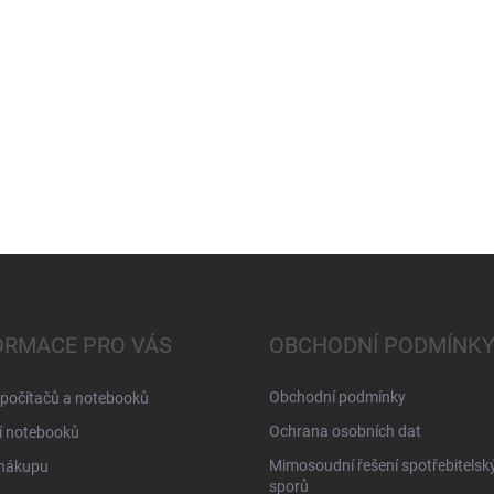
ORMACE PRO VÁS
OBCHODNÍ PODMÍNK
Obchodní podmínky
 počítačů a notebooků
Ochrana osobních dat
í notebooků
Mimosoudní řešení spotřebitelsk
 nákupu
sporů