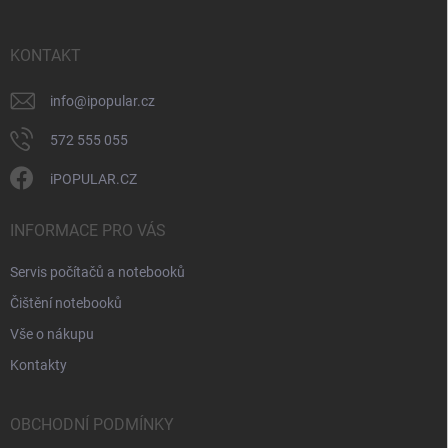
í
a
y
t
v
ý
í
KONTAKT
p
i
info
@
ipopular.cz
s
u
572 555 055
iPOPULAR.CZ
INFORMACE PRO VÁS
Servis počítačů a notebooků
Čištění notebooků
Vše o nákupu
Kontakty
OBCHODNÍ PODMÍNKY