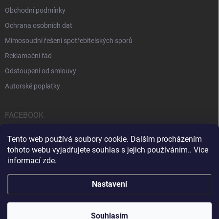
Obchodní podmínky
Ochrana osobních dat
Mimosoudní řešení spotřebitelských sporů
Reklamační řád
Odstoupení od smlouvy
Autorské poplatky
FACEBOOK
Tento web používá soubory cookie. Dalším procházením
tohoto webu vyjadřujete souhlas s jejich používáním.. Více
informací
zde
.
Servis počítačů a notebooků
Čištění notebooků
Kontakty
Nastavení
Copyright 2026
iPOPULAR.CZ
. Všechna práva vyhrazena.
Souhlasím