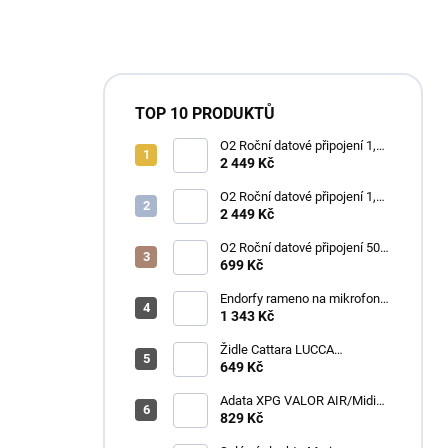
TOP 10 PRODUKTŮ
O2 Roční datové připojení 1,2
TB
2 449 Kč
O2 Roční datové připojení 1,2
TB
2 449 Kč
O2 Roční datové připojení 50
GB
699 Kč
Endorfy rameno na mikrofon
Broadcast Low Profile Boom
1 343 Kč
Arm / 360st. rotace / kulová
hlava / černý
Židle Cattara LUCCA
kempingová skládací modrá
649 Kč
Adata XPG VALOR AIR/Midi
Tower/Transpar./Černá
829 Kč