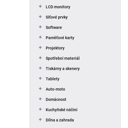
p
LCD monitory
a
n
Síťové prvky
e
Software
l
Paměťové karty
Projektory
Spotřební materiál
Tiskárny a skenery
Tablety
Auto-moto
Domácnost
Kuchyňské náčiní
Dílna a zahrada