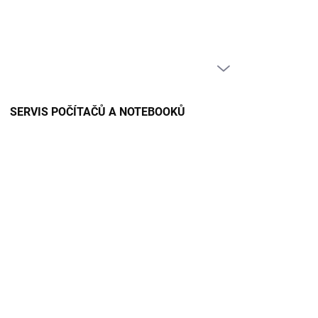
PRÁZDNÝ KOŠÍK
NÁKUPNÍ
KOŠÍK
SERVIS POČÍTAČŮ A NOTEBOOKŮ