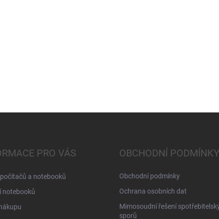
ORMACE PRO VÁS
OBCHODNÍ PODMÍNK
Obchodní podmínky
 počítačů a notebooků
Ochrana osobních dat
í notebooků
Mimosoudní řešení spotřebitelsk
 nákupu
sporů