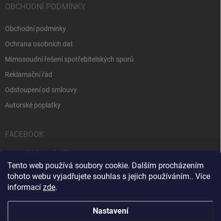
OBCHODNÍ PODMÍNKY
Obchodní podmínky
Ochrana osobních dat
Mimosoudní řešení spotřebitelských sporů
Reklamační řád
Odstoupení od smlouvy
Autorské poplatky
FACEBOOK
iPOPULAR.CZ
Tento web používá soubory cookie. Dalším procházením
tohoto webu vyjadřujete souhlas s jejich používáním.. Více
informací
zde
.
Servis počítačů a notebooků
Čištění notebooků
Kontakty
Nastavení