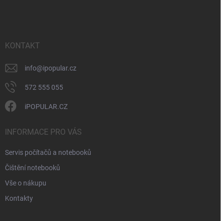
á
á
v
n
p
k
í
a
y
t
v
ý
í
KONTAKT
p
i
info
@
ipopular.cz
s
u
572 555 055
iPOPULAR.CZ
INFORMACE PRO VÁS
Servis počítačů a notebooků
Čištění notebooků
Vše o nákupu
Kontakty