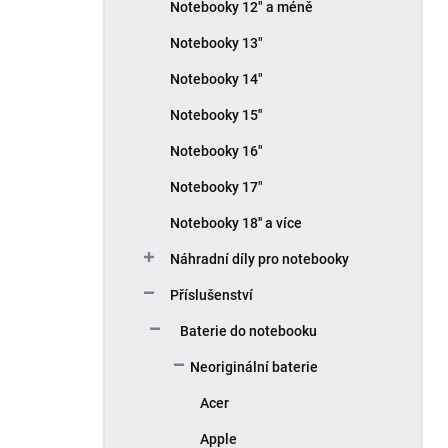
Notebooky 12" a méně
í
p
Notebooky 13"
a
n
Notebooky 14"
e
Notebooky 15''
l
Notebooky 16"
Notebooky 17"
Notebooky 18'' a více
Náhradní díly pro notebooky
Příslušenství
Baterie do notebooku
Neoriginální baterie
Acer
Apple