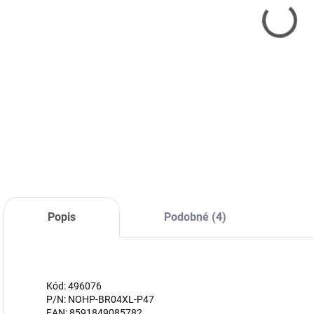
599
582
HHS
I28
G1
DETA
Popis
Podobné (4)
Kód: 496076
P/N: NOHP-BR04XL-P47
EAN: 8591849085782