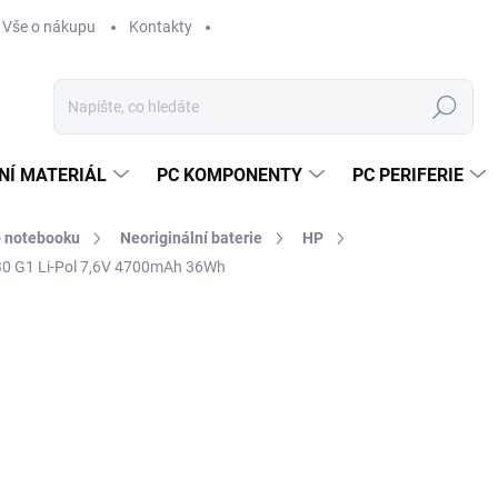
Vše o nákupu
Kontakty
Hledat
NÍ MATERIÁL
PC KOMPONENTY
PC PERIFERIE
o notebooku
Neoriginální baterie
HP
30 G1 Li-Pol 7,6V 4700mAh 36Wh
Neohodnoceno
Podrobnosti hodnocení
ZNAČKA:
AVACO
1 
1 2
Měr
VY
cena
MOŽ