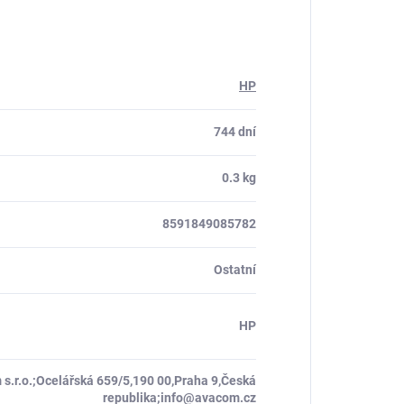
HP
744 dní
0.3 kg
8591849085782
Ostatní
HP
s.r.o.;Ocelářská 659/5,190 00,Praha 9,Česká
republika;info@avacom.cz