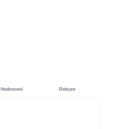
49-2B1, 759949-2C1, 760605-00, 826038-005,
6004-2C1, B004XL, BO04XL, BO04040XL-P, BR04XL,
TNN-I26C, HSTNN-DB6M, HSTNN-DB7, HSTNN-
C HP / COMPAQ: EliteBook 1020 G1, EliteBook 1030
ILNÍ INFORMACE
ZEPTAT SE
HLÍDAT
Hodnocení
Diskuze