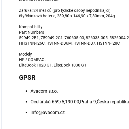
Záruka: 24 měsíců (pro fyzické osoby nepodnikající)
čtyřčlánková baterie, 289,80 x 146,90 x 7,80mm, 204g
Kompatibility
Part Numbers
59949-2B1, 759949-2C1, 760605-00, 826038-005, 5826004-
HHSTNN-I26C, HSTNN-DB6M, HSTNN-DB7, HSTNN-I28C
Modely
HP / COMPAQ:
EliteBook 1020 G1, EliteBook 1030 G1
GPSR
Avacom s.r.o.
Ocelářská 659/5,190 00,Praha 9,Česká republika
info@avacom.cz