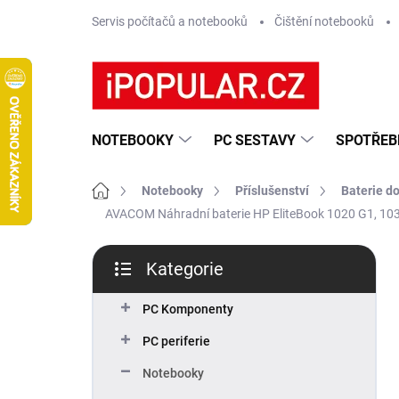
Přejít
Servis počítačů a notebooků
Čištění notebooků
na
obsah
NOTEBOOKY
PC SESTAVY
SPOTŘEB
Domů
Notebooky
Příslušenství
Baterie d
AVACOM Náhradní baterie HP EliteBook 1020 G1, 10
P
Kategorie
o
Přeskočit
s
kategorie
t
PC Komponenty
r
PC periferie
a
n
Notebooky
n