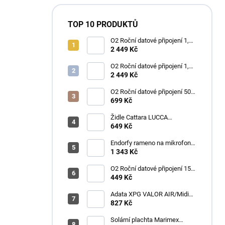
TOP 10 PRODUKTŮ
O2 Roční datové připojení 1,2
TB
2 449 Kč
O2 Roční datové připojení 1,2
TB
2 449 Kč
O2 Roční datové připojení 50
GB
699 Kč
Židle Cattara LUCCA
kempingová skládací modrá
649 Kč
Endorfy rameno na mikrofon
Broadcast Low Profile Boom
1 343 Kč
Arm / 360st. rotace / kulová
hlava / černý
O2 Roční datové připojení 15
GB
449 Kč
Adata XPG VALOR AIR/Midi
Tower/Transpar./Černá
827 Kč
Solární plachta Marimex