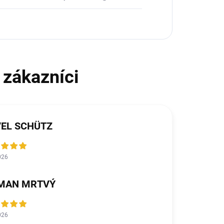
VEL SCHÜTZ
026
MAN MRTVÝ
026