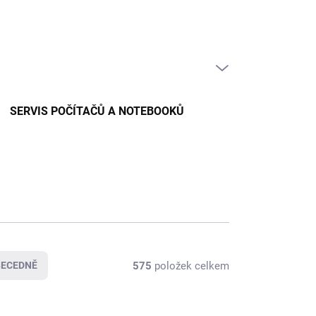
PRÁZDNÝ KOŠÍK
NÁKUPNÍ
KOŠÍK
SERVIS POČÍTAČŮ A NOTEBOOKŮ
575
položek celkem
BECEDNĚ