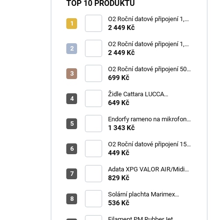
TOP 10 PRODUKTŮ
O2 Roční datové připojení 1,2
TB
2 449 Kč
O2 Roční datové připojení 1,2
TB
2 449 Kč
O2 Roční datové připojení 50
GB
699 Kč
Židle Cattara LUCCA
kempingová skládací modrá
649 Kč
Endorfy rameno na mikrofon
Broadcast Low Profile Boom
1 343 Kč
Arm / 360st. rotace / kulová
hlava / černý
O2 Roční datové připojení 15
GB
449 Kč
Adata XPG VALOR AIR/Midi
Tower/Transpar./Černá
829 Kč
Solární plachta Marimex
průměr 3,6 m černá
536 Kč
Filament PM RubberJet