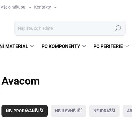
Vše o nákupu
Kontakty
Hledat
NÍ MATERIÁL
PC KOMPONENTY
PC PERIFERIE
Avacom
Ř
a
NEJPRODÁVANĚJŠÍ
NEJLEVNĚJŠÍ
NEJDRAŽŠÍ
A
z
e
n
V