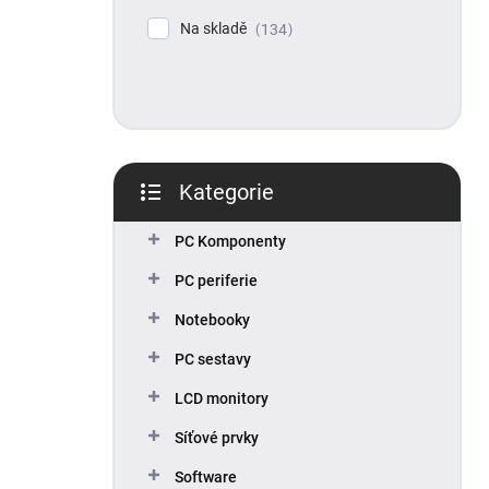
p
Na skladě
134
a
n
e
l
Kategorie
Přeskočit
kategorie
PC Komponenty
PC periferie
Notebooky
PC sestavy
LCD monitory
Síťové prvky
Software