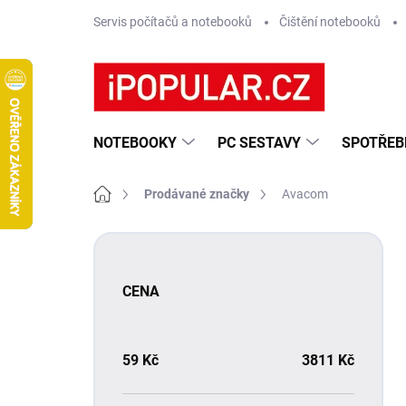
Přejít
Servis počítačů a notebooků
Čištění notebooků
na
obsah
NOTEBOOKY
PC SESTAVY
SPOTŘEB
Domů
Prodávané značky
Avacom
P
o
s
CENA
t
r
a
n
59
Kč
3811
Kč
n
í