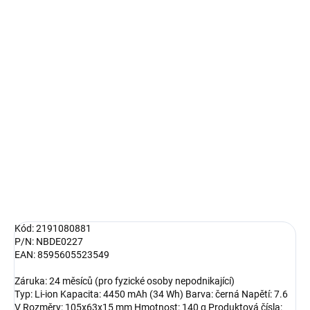
cena:
MŮŽEME
DORUČIT DO:
12.8.2026
MOŽNOSTI
DORUČENÍ
−
+
Přidat do košíku
DETAILNÍ INFORMACE
ZEPTAT SE
HLÍDAT
Kód: 2191080881
P/N: NBDE0227
EAN: 8595605523549
Záruka: 24 měsíců (pro fyzické osoby nepodnikající)
Typ: Li-ion Kapacita: 4450 mAh (34 Wh) Barva: černá Napětí: 7.6
V Rozměry: 105x63x15 mm Hmotnost: 140 g Produktová čísla: