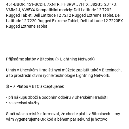
451-BBOR, 451-BCDH, 7XNTR, FH8RW, J7HTX, J82G5, 2JT7D,
VMM1J, VW5Y4 Kompatibilní modely: Dell Latitude 12 7202
Rugged Tablet, Dell Latitude 12 7212 Rugged Extreme Tablet, Dell
Latitude 12 7220 Rugged Extreme Tablet, Dell Latitude 12 7220EX
Rugged Extreme Tablet
Přijímáme platby v Bitcoinu (⚡ Lightning Network)
U nás v Uherském Hradišti nyní můžete zaplatit také v Bitcoinech ,
a to prostřednictvím rychlé technologie Lightning Network.
₿ + ⚡ Platbu v BTC akceptujeme:
• při nákupu zboží a osobním odběru v Uherském Hradišti
• za servisní služby
Stačí nás na místě informovat, že chcete platit v Bitcoinech – my
vám vygenerujeme QR kód a během pár sekund je hotovo.