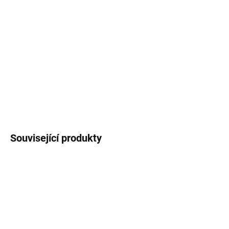
MOŽNOSTI
DORUČENÍ
Bazén Marimex Florida 3,66 x 1,22 m v modré barvě dokonale
kombinuje výhody nadzemního a kovového bazénu. Jednoduchá
montáž a zároveň trvanlivost. Díky nízké ceně a snadné instalaci
se může ve vlastním bazénu koupat opravdu každý.
DETAILNÍ INFORMACE
ZEPTAT SE
HLÍDAT
Související produkty