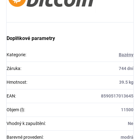
Doplňkové parametry
Kategorie
:
Bazény
Záruka
:
744 dní
Hmotnost
:
39.5 kg
EAN
:
8590517013645
Objem (l)
:
11500
Vhodný k zapuštění
:
Ne
Barevné provedení
:
modrá