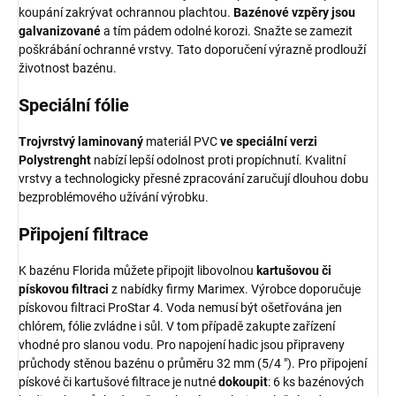
koupání zakrývat ochrannou plachtou.
Bazénové vzpěry jsou
galvanizované
a tím pádem odolné korozi. Snažte se zamezit
poškrábání ochranné vrstvy. Tato doporučení výrazně prodlouží
životnost bazénu.
Speciální fólie
Trojvrstvý laminovaný
materiál PVC
ve speciální verzi
Polystrenght
nabízí lepší odolnost proti propíchnutí. Kvalitní
vrstvy a technologicky přesné zpracování zaručují dlouhou dobu
bezproblémového užívání výrobku.
Připojení filtrace
K bazénu Florida můžete připojit libovolnou
kartušovou či
pískovou filtraci
z nabídky firmy Marimex. Výrobce doporučuje
pískovou filtraci ProStar 4. Voda nemusí být ošetřována jen
chlórem, fólie zvládne i sůl. V tom případě zakupte zařízení
vhodné pro slanou vodu. Pro napojení hadic jsou připraveny
průchody stěnou bazénu o průměru 32 mm (5/4 "). Pro připojení
pískové či kartušové filtrace je nutné
dokoupit
: 6 ks bazénových