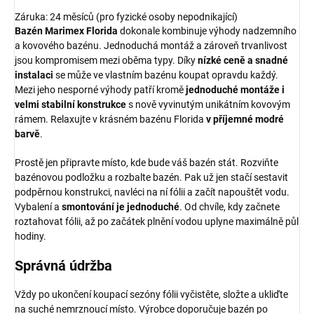
Záruka: 24 měsíců (pro fyzické osoby nepodnikající)
Bazén Marimex Florida
dokonale kombinuje výhody nadzemního
a kovového bazénu. Jednoduchá montáž a zároveň trvanlivost
jsou kompromisem mezi oběma typy. Díky
nízké ceně a snadné
instalaci
se může ve vlastním bazénu koupat opravdu každý.
Mezi jeho nesporné výhody patří kromě
jednoduché montáže i
velmi stabilní konstrukce
s nově vyvinutým unikátním kovovým
rámem. Relaxujte v krásném bazénu Florida
v příjemné modré
barvě
.
Prostě jen připravte místo, kde bude váš bazén stát. Rozviňte
bazénovou podložku a rozbalte bazén. Pak už jen stačí sestavit
podpěrnou konstrukci, navléci na ní fólii a začít napouštět vodu.
Vybalení a
smontování je jednoduché
. Od chvíle, kdy začnete
roztahovat fólii, až po začátek plnění vodou uplyne maximálně půl
hodiny.
Správná údržba
Vždy po ukončení koupací sezóny fólii vyčistěte, složte a ukliďte
na suché nemrznoucí místo. Výrobce doporučuje bazén po