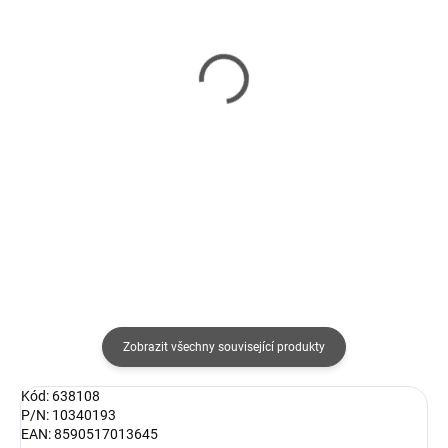
SKLADEM
SKLADEM
(>5 KS)
(>5 KS)
Síťka Marimex velká
Solární plachta Marimex
dnová de Lux
průměr 3,6 m černá
244 Kč
536 Kč
202 Kč bez DPH
443 Kč bez DPH
Do košíku
Do košíku
Zobrazit všechny související produkty
Kód: 638108
P/N: 10340193
EAN: 8590517013645