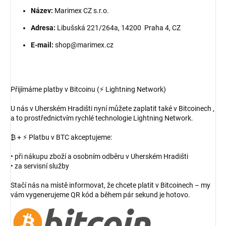
Název:
Marimex CZ s.r.o.
Adresa:
Libušská 221/264a, 14200 Praha 4, CZ
E-mail:
shop@marimex.cz
Přijímáme platby v Bitcoinu (⚡ Lightning Network)
U nás v Uherském Hradišti nyní můžete zaplatit také v Bitcoinech ,
a to prostřednictvím rychlé technologie Lightning Network.
₿ + ⚡ Platbu v BTC akceptujeme:
• při nákupu zboží a osobním odběru v Uherském Hradišti
• za servisní služby
Stačí nás na místě informovat, že chcete platit v Bitcoinech – my
vám vygenerujeme QR kód a během pár sekund je hotovo.